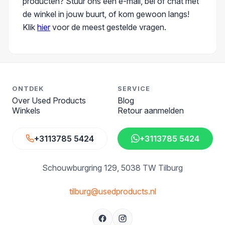
producten? Stuur ons een e-mail, bel of chat met
de winkel in jouw buurt, of kom gewoon langs!
Klik
hier
voor de meest gestelde vragen.
ONTDEK
SERVICE
Over Used Products
Blog
Winkels
Retour aanmelden
+3113785 5424
+3113785 5424
Schouwburgring 129
5038 TW Tilburg
tilburg@usedproducts.nl